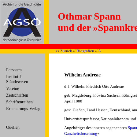
<< Zurück
//
Biografien
//
A