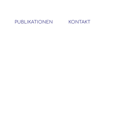
PUBLIKATIONEN
KONTAKT
BIBLIOTHEK SOZIALWISSENSCHAFTLICHER EMIGRANTEN