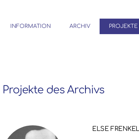
INFORMATION
ARCHIV
PROJEKTE
BENUTZER*INNEN-ORDNUNG
VOR- UND NACHLÄSSE
Projekte des Archivs
ELSE FRENKE