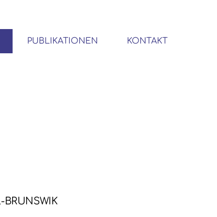
PUBLIKATIONEN
KONTAKT
BIBLIOTHEK SOZIALWISSENSCHAFTLICHER EMIGRANTEN
L-BRUNSWIK