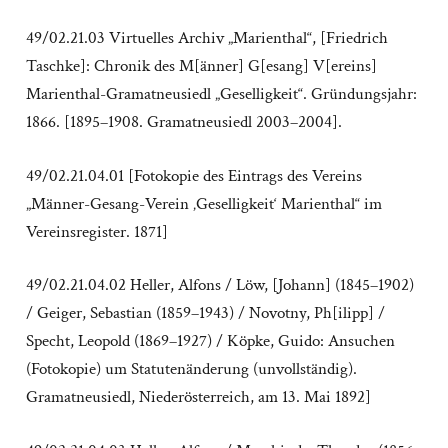
49/02.21.03 Virtuelles Archiv „Marienthal“, [Friedrich
Taschke]: Chronik des M[änner] G[esang] V[ereins]
Marienthal-Gramatneusiedl „Geselligkeit“. Gründungsjahr:
1866. [1895–1908. Gramatneusiedl 2003–2004].
49/02.21.04.01 [Fotokopie des Eintrags des Vereins
„Männer-Gesang-Verein ‚Geselligkeit‘ Marienthal“ im
Vereinsregister. 1871]
49/02.21.04.02 Heller, Alfons / Löw, [Johann] (1845–1902)
/ Geiger, Sebastian (1859–1943) / Novotny, Ph[ilipp] /
Specht, Leopold (1869–1927) / Köpke, Guido: Ansuchen
(Fotokopie) um Statutenänderung (unvollständig).
Gramatneusiedl, Niederösterreich, am 13. Mai 1892]