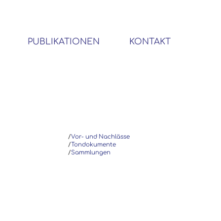
PUBLIKATIONEN
KONTAKT
BIBLIOTHEK SOZIALWISSENSCHAFTLICHER EMIGRANTEN
/
Vor- und Nachlässe
/
Tondokumente
/
Sammlungen