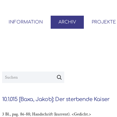
INFORMATION
ARCHIV
PROJEKTE
BENUTZER*INNEN-ORDNUNG
VOR- UND NACHLÄSSE
10.1.015 [Baxa, Jakob]: Der sterbende Kaiser
3 Bl., pag. 86-88; Handschrift (kurrent). <Gedicht.>