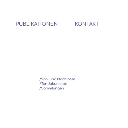
PUBLIKATIONEN
KONTAKT
BIBLIOTHEK SOZIALWISSENSCHAFTLICHER EMIGRANTEN
/
Vor- und Nachlässe
/
Tondokumente
/
Sammlungen