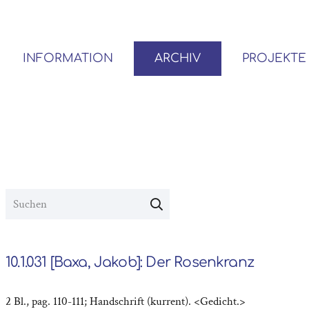
INFORMATION
ARCHIV
PROJEKTE
BENUTZER*INNEN-ORDNUNG
VOR- UND NACHLÄSSE
10.1.031 [Baxa, Jakob]: Der Rosenkranz
2 Bl., pag. 110-111; Handschrift (kurrent). <Gedicht.>