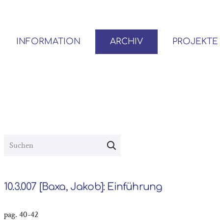
INFORMATION
ARCHIV
PROJEKTE
BENUTZER*INNEN-ORDNUNG
VOR- UND NACHLÄSSE
10.3.007 [Baxa, Jakob]: Einführung
pag. 40-42