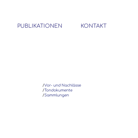
PUBLIKATIONEN
KONTAKT
BIBLIOTHEK SOZIALWISSENSCHAFTLICHER EMIGRANTEN
/
Vor- und Nachlässe
/
Tondokumente
/
Sammlungen