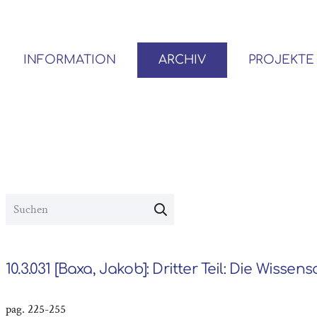
INFORMATION
ARCHIV
PROJEKTE
BENUTZER*INNEN-ORDNUNG
VOR- UND NACHLÄSSE
10.3.031 [Baxa, Jakob]: Dritter Teil: Die Wissens
pag. 225-255