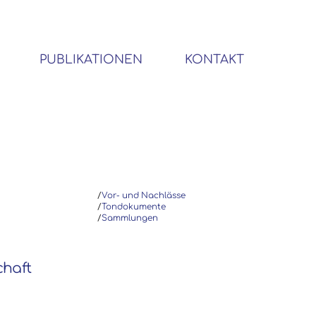
PUBLIKATIONEN
KONTAKT
BIBLIOTHEK SOZIALWISSENSCHAFTLICHER EMIGRANTEN
/
Vor- und Nachlässe
/
Tondokumente
/
Sammlungen
chaft