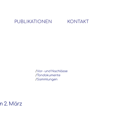
PUBLIKATIONEN
KONTAKT
BIBLIOTHEK SOZIALWISSENSCHAFTLICHER EMIGRANTEN
/
Vor- und Nachlässe
/
Tondokumente
/
Sammlungen
m 2. März