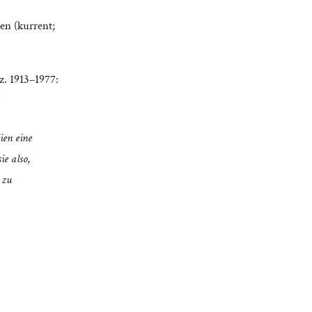
en (kurrent;
z. 1913–1977:
ien eine
ie also,
 zu