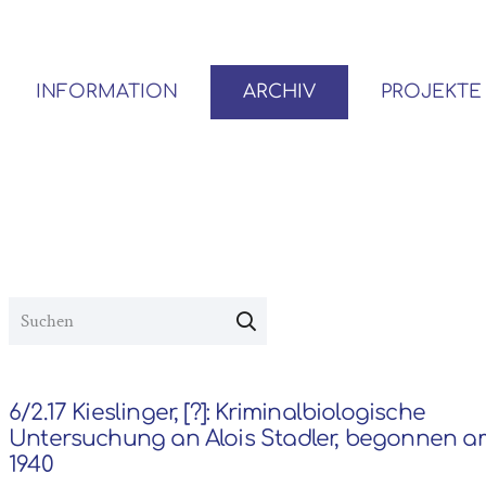
INFORMATION
ARCHIV
PROJEKTE
BENUTZER*INNEN-ORDNUNG
VOR- UND NACHLÄSSE
6/2.17 Kieslinger, [?]: Kriminalbiologische
Untersuchung an Alois Stadler, begonnen a
1940