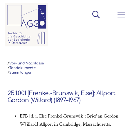
/
Vor- und Nachlässe
/
Tondokumente
/
Sammlungen
25.1.001 [Frenkel-Brunswik, Else]: Allport,
Gordon (Willard) (1897–1967)
EFB [d. i. Else Frenkel-Brunswik]: Brief an Gordon
W[illard] Allport in Cambridge, Massachusetts.