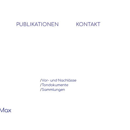
PUBLIKATIONEN
KONTAKT
BIBLIOTHEK SOZIALWISSENSCHAFTLICHER EMIGRANTEN
/
Vor- und Nachlässe
/
Tondokumente
/
Sammlungen
r Max