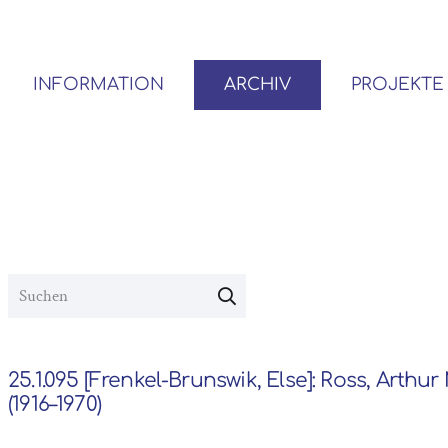
INFORMATION
ARCHIV
PROJEKTE
BENUTZER*INNEN-ORDNUNG
VOR- UND NACHLÄSSE
25.1.095 [Frenkel-Brunswik, Else]: Ross, Arthu
(1916–1970)