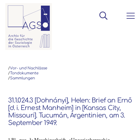
/
Vor- und Nachlässe
/
Tondokumente
/
Sammlungen
31.1.024.3 [Dohnányi], Helen: Brief an Ernő
[d. i. Ernest Manheim] in [Kansas City,
Missouri]. Tucumán, Argentinien, am 3.
September 1949.