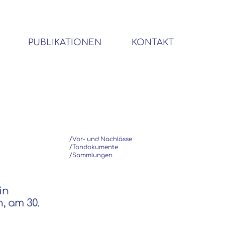
PUBLIKATIONEN
KONTAKT
BIBLIOTHEK SOZIALWISSENSCHAFTLICHER EMIGRANTEN
/
Vor- und Nachlässe
/
Tondokumente
/
Sammlungen
in
n, am 30.