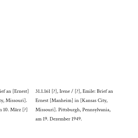
ief an [Ernest]
31.1.161 [?], Irene / [?], Emile: Brief an
y, Missouri].
Ernest [Manheim] in [Kansas City,
 10. März [?]
Missouri]. Pittsburgh, Pennsylvania,
am 19. Dezember 1949.