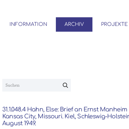
INFORMATION
ARCHIV
PROJEKTE
BENUTZER*INNEN-ORDNUNG
VOR- UND NACHLÄSSE
31.1.048.4 Hahn, Else: Brief an Ernst Manheim 
Kansas City, Missouri. Kiel, Schleswig-Holstei
August 1949.