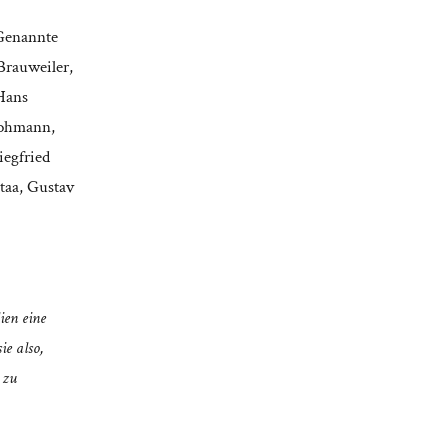
<Genannte
Brauweiler,
Hans
Lohmann,
iegfried
taa, Gustav
ien eine
ie also,
 zu