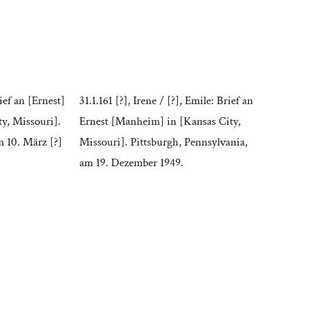
ief an [Ernest]
31.1.161 [?], Irene / [?], Emile: Brief an
y, Missouri].
Ernest [Manheim] in [Kansas City,
 10. März [?]
Missouri]. Pittsburgh, Pennsylvania,
am 19. Dezember 1949.