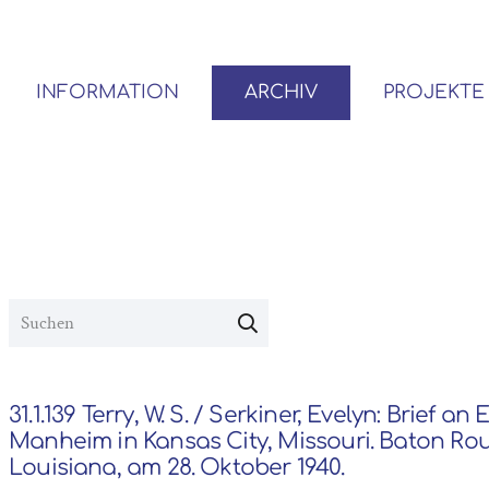
INFORMATION
ARCHIV
PROJEKTE
BENUTZER*INNEN-ORDNUNG
VOR- UND NACHLÄSSE
31.1.139 Terry, W. S. / Serkiner, Evelyn: Brief an 
Manheim in Kansas City, Missouri. Baton Ro
Louisiana, am 28. Oktober 1940.