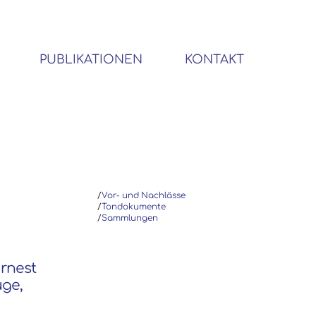
PUBLIKATIONEN
KONTAKT
BIBLIOTHEK SOZIALWISSENSCHAFTLICHER EMIGRANTEN
/
Vor- und Nachlässe
/
Tondokumente
/
Sammlungen
Ernest
uge,