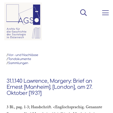
/
Vor- und Nachlässe
/
Tondokumente
/
Sammlungen
31.1.140 Lawrence, Margery: Brief an
Ernest [Manheim]. [London], am 27.
Oktober [193?]
3 Bl., pag. 1-3; Handschrift. <Englischsprachig. Genannte