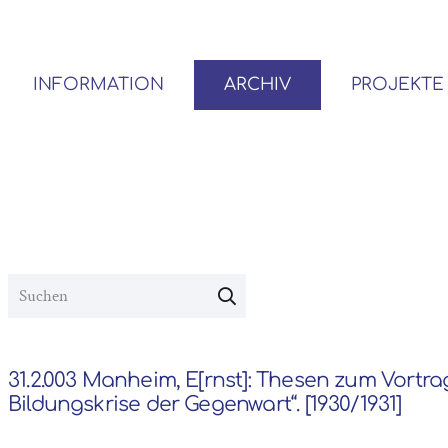
INFORMATION
ARCHIV
PROJEKTE
BENUTZER*INNEN-ORDNUNG
VOR- UND NACHLÄSSE
31.2.003 Manheim, E[rnst]: Thesen zum Vortrag
Bildungskrise der Gegenwart“. [1930/1931]