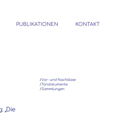
PUBLIKATIONEN
KONTAKT
BIBLIOTHEK SOZIALWISSENSCHAFTLICHER EMIGRANTEN
/
Vor- und Nachlässe
/
Tondokumente
/
Sammlungen
: „Die