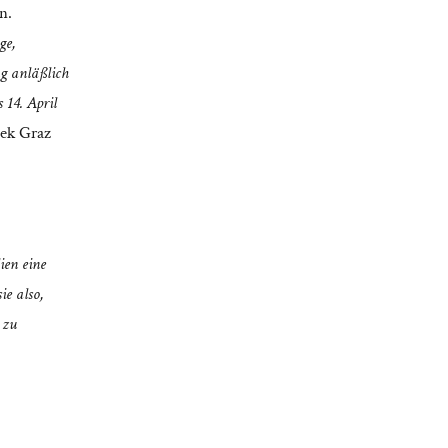
n.
ge,
g anläßlich
 14. April
hek Graz
ien eine
ie also,
 zu