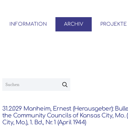
INFORMATION
ARCHIV
PROJEKTE
BENUTZER*INNEN-ORDNUNG
VOR- UND NACHLÄSSE
31.2.029 Manheim, Ernest (Herausgeber): Bulle
the Community Councils of Kansas City, Mo. 
City, Mo.), 1. Bd., Nr. 1 (April 1944)