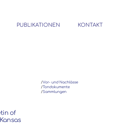
PUBLIKATIONEN
KONTAKT
BIBLIOTHEK SOZIALWISSENSCHAFTLICHER EMIGRANTEN
/
Vor- und Nachlässe
/
Tondokumente
/
Sammlungen
tin of
(Kansas