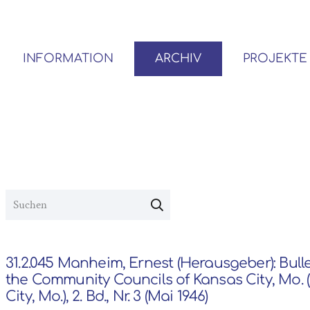
INFORMATION
ARCHIV
PROJEKTE
BENUTZER*INNEN-ORDNUNG
VOR- UND NACHLÄSSE
31.2.045 Manheim, Ernest (Herausgeber): Bulle
the Community Councils of Kansas City, Mo. 
City, Mo.), 2. Bd., Nr. 3 (Mai 1946)