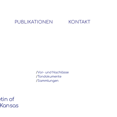
PUBLIKATIONEN
KONTAKT
BIBLIOTHEK SOZIALWISSENSCHAFTLICHER EMIGRANTEN
/
Vor- und Nachlässe
/
Tondokumente
/
Sammlungen
tin of
(Kansas