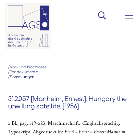
/
Vor- und Nachlässe
/
Tondokumente
/
Sammlungen
31.2.057 [Manheim, Ernest]: Hungary the
unwilling satellite. [1956]
5 Bl., pag. 519-523; Maschinschrift. <Englischsprachig.
Typoskript. Abgedruckt in:
Ernő – Ernst – Ernest Manheim.