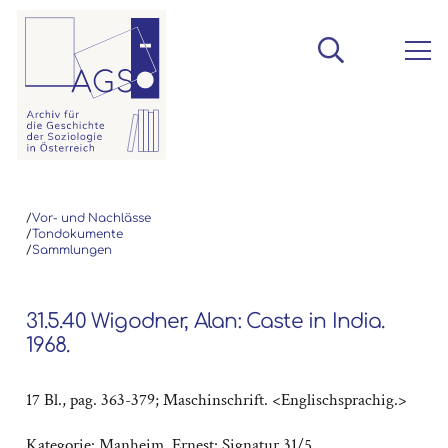
/
Vor- und Nachlässe
/
Tondokumente
/
Sammlungen
31.5.40 Wigodner, Alan: Caste in India.
1968.
17 Bl., pag. 363-379; Maschinschrift. <Englischsprachig.>
Kategorie:
Manheim, Ernest: Signatur 31/5