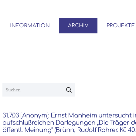
INFORMATION
ARCHIV
PROJEKTE
BENUTZER*INNEN-ORDNUNG
VOR- UND NACHLÄSSE
31.7.03 [Anonym]: Ernst Manheim untersucht i
aufschlußreichen Darlegungen „Die Träger d
öffentl. Meinung“ (Brünn, Rudolf Rohrer. Kč 40.