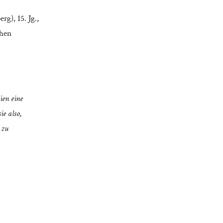
g), 15. Jg.,
chen
ien eine
ie also,
 zu