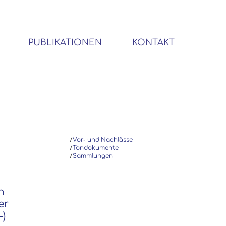
PUBLIKATIONEN
KONTAKT
BIBLIOTHEK SOZIALWISSENSCHAFTLICHER EMIGRANTEN
/
Vor- und Nachlässe
/
Tondokumente
/
Sammlungen
n
er
-)