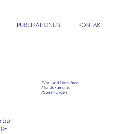
PUBLIKATIONEN
KONTAKT
BIBLIOTHEK SOZIALWISSENSCHAFTLICHER EMIGRANTEN
/
Vor- und Nachlässe
/
Tondokumente
/
Sammlungen
e der
ag-