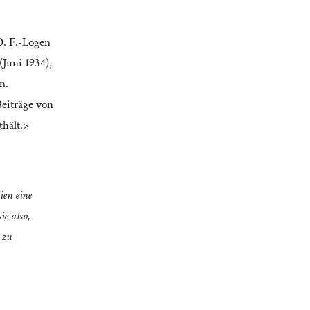
 O. F.-Logen
(Juni 1934),
n.
Beiträge von
hält.>
ien eine
ie also,
 zu