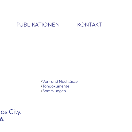
PUBLIKATIONEN
KONTAKT
BIBLIOTHEK SOZIALWISSENSCHAFTLICHER EMIGRANTEN
/
Vor- und Nachlässe
/
Tondokumente
/
Sammlungen
as City.
6.