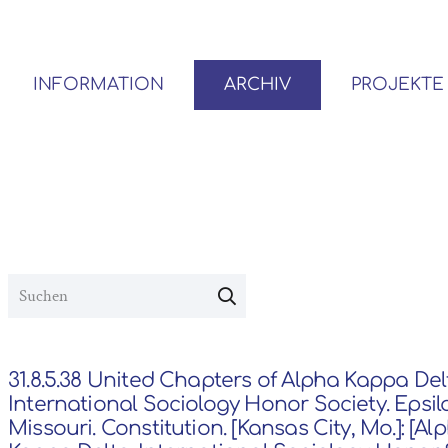
INFORMATION
ARCHIV
PROJEKTE
BENUTZER*INNEN-ORDNUNG
VOR- UND NACHLÄSSE
31.8.5.38 United Chapters of Alpha Kappa Del
International Sociology Honor Society. Epsil
Missouri. Constitution. [Kansas City, Mo.]: [Al