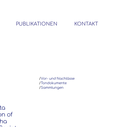
PUBLIKATIONEN
KONTAKT
BIBLIOTHEK SOZIALWISSENSCHAFTLICHER EMIGRANTEN
/
Vor- und Nachlässe
/
Tondokumente
/
Sammlungen
ta
on of
pha