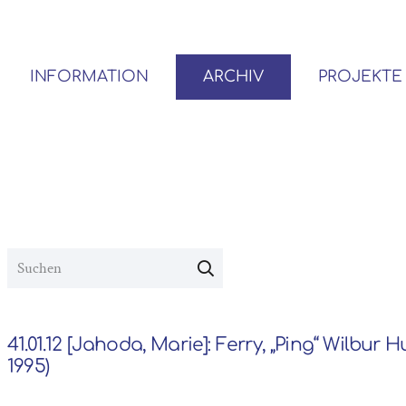
INFORMATION
ARCHIV
PROJEKTE
BENUTZER*INNEN-ORDNUNG
VOR- UND NACHLÄSSE
41.01.12 [Jahoda, Marie]: Ferry, „Ping“ Wilbur H
1995)