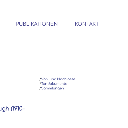
PUBLIKATIONEN
KONTAKT
BIBLIOTHEK SOZIALWISSENSCHAFTLICHER EMIGRANTEN
/
Vor- und Nachlässe
/
Tondokumente
/
Sammlungen
ugh (1910–