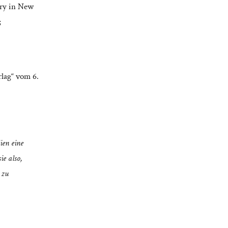
rry in New
;
rlag“ vom 6.
ien eine
ie also,
 zu