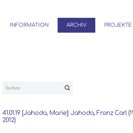
INFORMATION
ARCHIV
PROJEKTE
BENUTZER*INNEN-ORDNUNG
VOR- UND NACHLÄSSE
41.01.19 [Jahoda, Marie]: Jahoda, Franz Carl (1
2012)