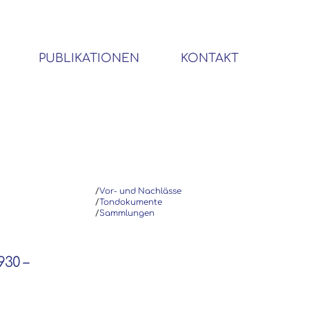
PUBLIKATIONEN
KONTAKT
BIBLIOTHEK SOZIALWISSENSCHAFTLICHER EMIGRANTEN
/
Vor- und Nachlässe
/
Tondokumente
/
Sammlungen
930 –