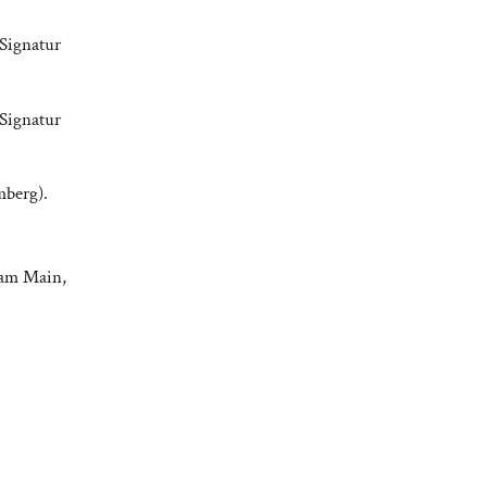
 Signatur
 Signatur
mberg).
 am Main,