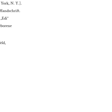
 York, N. Y.].
Handschrift.
 „Edi“
eborene
eld,