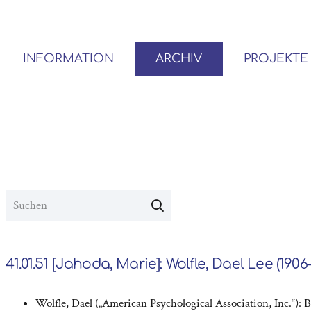
INFORMATION
ARCHIV
PROJEKTE
BENUTZER*INNEN-ORDNUNG
VOR- UND NACHLÄSSE
41.01.51 [Jahoda, Marie]: Wolfle, Dael Lee (1906
Wolfle, Dael („American Psychological Association, Inc.“): 