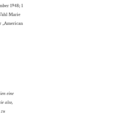
mber 1948; 1
 Wahl Marie
er „American
ien eine
ie also,
 zu