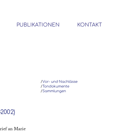
PUBLIKATIONEN
KONTAKT
BIBLIOTHEK SOZIALWISSENSCHAFTLICHER EMIGRANTEN
/
Vor- und Nachlässe
/
Tondokumente
/
Sammlungen
–2002)
Brief an Marie