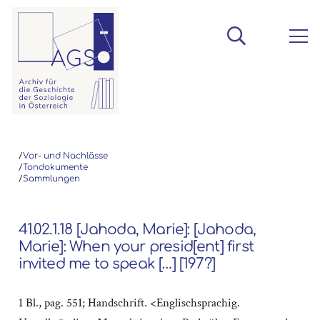
/
Vor- und Nachlässe
/
Tondokumente
/
Sammlungen
41.02.1.18 [Jahoda, Marie]: [Jahoda,
Marie]: When your presid[ent] first
invited me to speak […] [197?]
1 Bl., pag. 551; Handschrift. <Englischsprachig.