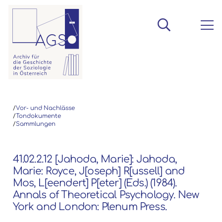
/
Vor- und Nachlässe
/
Tondokumente
/
Sammlungen
41.02.2.12 [Jahoda, Marie]: Jahoda,
Marie: Royce, J[oseph] R[ussell] and
Mos, L[eendert] P[eter] (Eds.) (1984).
Annals of Theoretical Psychology. New
York and London: Plenum Press.