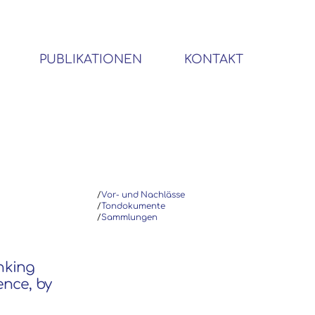
PUBLIKATIONEN
KONTAKT
BIBLIOTHEK SOZIALWISSENSCHAFTLICHER EMIGRANTEN
/
Vor- und Nachlässe
/
Tondokumente
/
Sammlungen
inking
ence, by