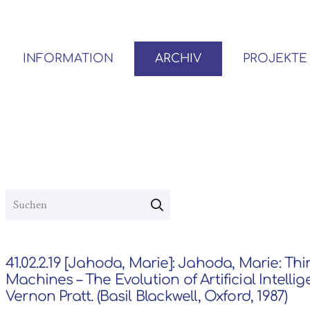
INFORMATION
ARCHIV
PROJEKTE
BENUTZER*INNEN-ORDNUNG
VOR- UND NACHLÄSSE
41.02.2.19 [Jahoda, Marie]: Jahoda, Marie: Th
Machines – The Evolution of Artificial Intellig
Vernon Pratt. (Basil Blackwell, Oxford, 1987)