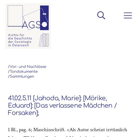
/
Vor- und Nachlässe
/
Tondokumente
/
Sammlungen
41.02.5.11 [Jahoda, Marie]: [Mörike,
Eduard]: [Das verlassene Mädchen /
Forsaken];
1 Bl., pag. 6; Maschinschrift. <Als Autor scheint irrtümlich