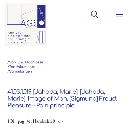
/
Vor- und Nachlässe
/
Tondokumente
/
Sammlungen
41.03.1.019 [Jahoda, Marie]: [Jahoda,
Marie]: Image of Man. [Sigmund] Freud:
Pleasure – Pain principle;
1 Bl., pag. 41; Handschrift. <>