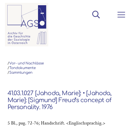
/
Vor- und Nachlässe
/
Tondokumente
/
Sammlungen
41.03.1.027 [Jahoda, Marie]: • [Jahoda,
Marie]: [Sigmund] Freud’s concept of
Personality. 1976
5 Bl., pag. 72-76; Handschrift. <Englischsprachig.>