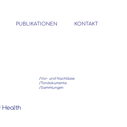
PUBLIKATIONEN
KONTAKT
BIBLIOTHEK SOZIALWISSENSCHAFTLICHER EMIGRANTEN
/
Vor- und Nachlässe
/
Tondokumente
/
Sammlungen
d Health