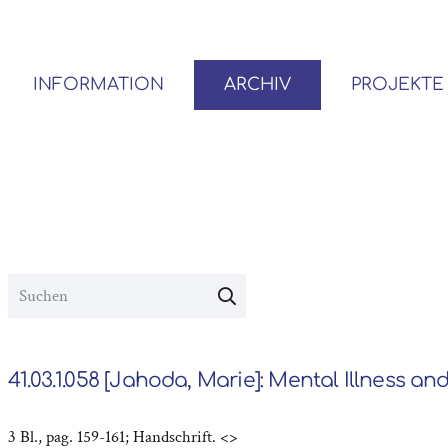
INFORMATION
ARCHIV
PROJEKTE
BENUTZER*INNEN-ORDNUNG
VOR- UND NACHLÄSSE
41.03.1.058 [Jahoda, Marie]: Mental Illness an
3 Bl., pag. 159-161; Handschrift. <>