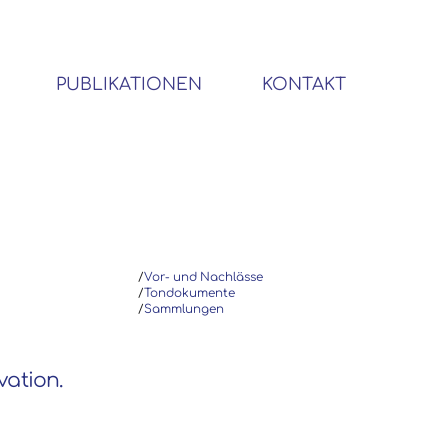
PUBLIKATIONEN
KONTAKT
BIBLIOTHEK SOZIALWISSENSCHAFTLICHER EMIGRANTEN
/
Vor- und Nachlässe
/
Tondokumente
/
Sammlungen
vation.