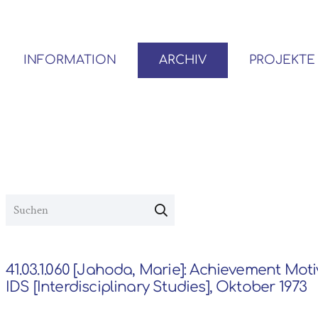
INFORMATION
ARCHIV
PROJEKTE
BENUTZER*INNEN-ORDNUNG
VOR- UND NACHLÄSSE
41.03.1.060 [Jahoda, Marie]: Achievement Moti
IDS [Interdisciplinary Studies], Oktober 1973