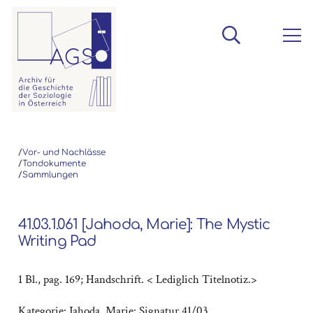
/
Vor- und Nachlässe
/
Tondokumente
/
Sammlungen
41.03.1.061 [Jahoda, Marie]: The Mystic
Writing Pad
1 Bl., pag. 169; Handschrift. < Lediglich Titelnotiz.>
Kategorie:
Jahoda, Marie: Signatur 41/03