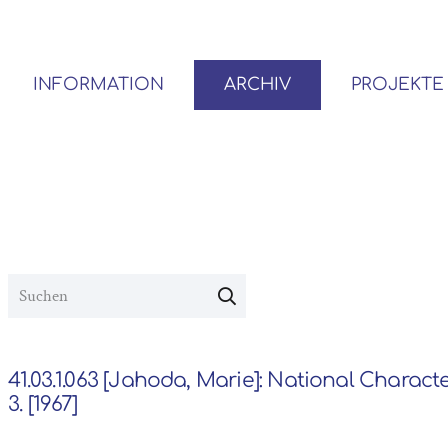
INFORMATION
ARCHIV
PROJEKTE
BENUTZER*INNEN-ORDNUNG
VOR- UND NACHLÄSSE
41.03.1.063 [Jahoda, Marie]: National Characte
3. [1967]