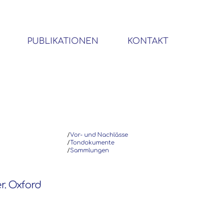
PUBLIKATIONEN
KONTAKT
BIBLIOTHEK SOZIALWISSENSCHAFTLICHER EMIGRANTEN
/
Vor- und Nachlässe
/
Tondokumente
/
Sammlungen
r. Oxford