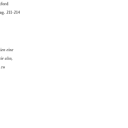
xford
ag. 211-214
ien eine
ie also,
 zu