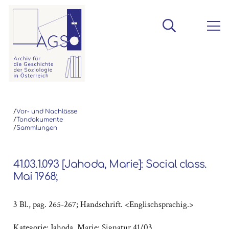
/
Vor- und Nachlässe
/
Tondokumente
/
Sammlungen
41.03.1.093 [Jahoda, Marie]: Social class.
Mai 1968;
3 Bl., pag. 265-267; Handschrift. <Englischsprachig.>
Kategorie:
Jahoda, Marie: Signatur 41/03