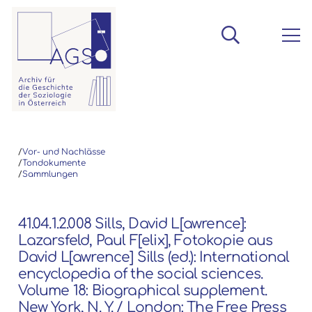
/
Vor- und Nachlässe
/
Tondokumente
/
Sammlungen
41.04.1.2.008 Sills, David L[awrence]:
Lazarsfeld, Paul F[elix], Fotokopie aus
David L[awrence] Sills (ed.): International
encyclopedia of the social sciences.
Volume 18: Biographical supplement.
New York, N. Y. / London: The Free Press