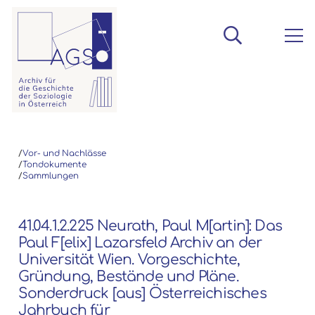
/
Vor- und Nachlässe
/
Tondokumente
/
Sammlungen
41.04.1.2.225 Neurath, Paul M[artin]: Das
Paul F[elix] Lazarsfeld Archiv an der
Universität Wien. Vorgeschichte,
Gründung, Bestände und Pläne.
Sonderdruck [aus] Österreichisches
Jahrbuch für