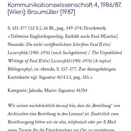
Kommunikationswissenschaft 4, 1986/87.
[Wien]: Braumüller [1987]
S. 131–177 [52 S.]; 26 Bl., pag. 349-374; Druckwerk.
<Teilweise Englischsprachig. Enthält auch Paul M[artin]
Neurath:
Die nicht veröffentlichten Schriften Paul F[elix]
Lazarsfelds (1901
–
1976) (nach Sachgebieten) / The Unpublished
Writings of Paul F[elix] Lazarsfeld (1901
–
1976) (A topical
Bibliography)
, in: ebenda, S. 157–177. Zur dazugehörigen
Karteikarte vgl. Signatur 41/4.1.1, pag. 315.>
Kategorie:
Jahoda, Marie: Signatur 41/04
Wir weisen nachdrücklich darauf hin, dass die „Bestellung“ von
Archivalien eine Bestellung in den Lesesaal ist. Zusätzlich zum
Bestellvorgang bitten wir sie also, telefonisch oder per E-Mail
einen Termin für die Einsichtnahme vor Ort zu vereinbaren.