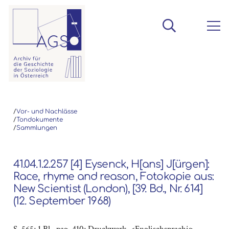
/
Vor- und Nachlässe
/
Tondokumente
/
Sammlungen
41.04.1.2.257 [4] Eysenck, H[ans] J[ürgen]:
Race, rhyme and reason, Fotokopie aus:
New Scientist (London), [39. Bd., Nr. 614]
(12. September 1968)