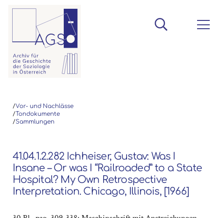
/
Vor- und Nachlässe
/
Tondokumente
/
Sammlungen
41.04.1.2.282 Ichheiser, Gustav: Was I
Insane – Or was I “Railroaded” to a State
Hospital? My Own Retrospective
Interpretation. Chicago, Illinois, [1966]