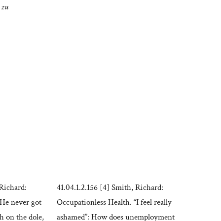
 zu
 Richard:
41.04.1.2.156 [4] Smith, Richard:
“He never got
Occupationless Health. “I feel really
th on the dole,
ashamed”: How does unemployment