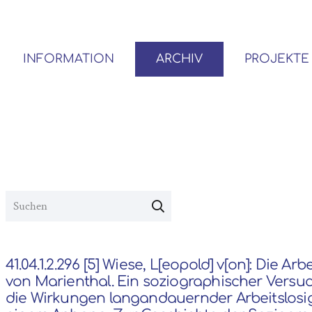
INFORMATION
ARCHIV
PROJEKTE
BENUTZER*INNEN-ORDNUNG
VOR- UND NACHLÄSSE
41.04.1.2.296 [5] Wiese, L[eopold] v[on]: Die Arb
von Marienthal. Ein soziographischer Versu
die Wirkungen langandauernder Arbeitslosigk