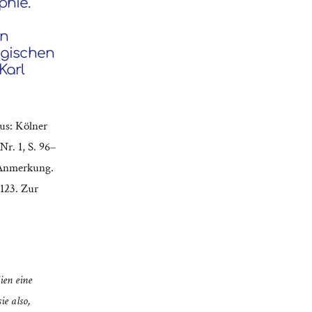
phie.
en
ogischen
Karl
aus: Kölner
Nr. 1, S. 96–
r Anmerkung.
-123. Zur
ien eine
ie also,