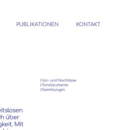
PUBLIKATIONEN
KONTAKT
BIBLIOTHEK SOZIALWISSENSCHAFTLICHER EMIGRANTEN
/
Vor- und Nachlässe
/
Tondokumente
/
Sammlungen
eitslosen
ch über
eit. Mit