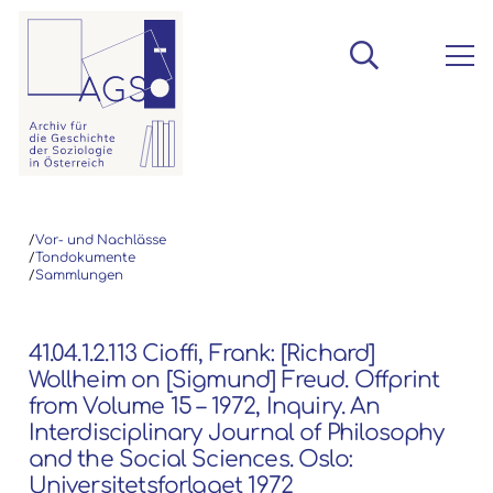
/
Vor- und Nachlässe
/
Tondokumente
/
Sammlungen
41.04.1.2.113 Cioffi, Frank: [Richard]
Wollheim on [Sigmund] Freud. Offprint
from Volume 15 – 1972, Inquiry. An
Interdisciplinary Journal of Philosophy
and the Social Sciences. Oslo:
Universitetsforlaget 1972