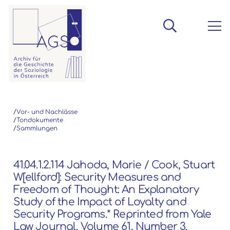
/
Vor- und Nachlässe
/
Tondokumente
/
Sammlungen
41.04.1.2.114 Jahoda, Marie / Cook, Stuart
W[ellford]: Security Measures and
Freedom of Thought: An Explanatory
Study of the Impact of Loyalty and
Security Programs.* Reprinted from Yale
Law Journal, Volume 61, Number 3,