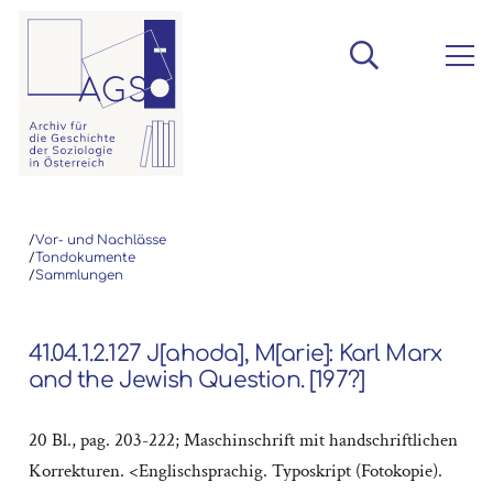
/
Vor- und Nachlässe
/
Tondokumente
/
Sammlungen
41.04.1.2.127 J[ahoda], M[arie]: Karl Marx
and the Jewish Question. [197?]
20 Bl., pag. 203-222; Maschinschrift mit handschriftlichen
Korrekturen. <Englischsprachig. Typoskript (Fotokopie).