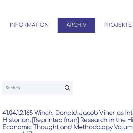
INFORMATION
ARCHIV
PROJEKTE
BENUTZER*INNEN-ORDNUNG
VOR- UND NACHLÄSSE
41.04.1.2.168 Winch, Donald: Jacob Viner as Int
Historian. [Reprinted from] Research in the Hi
Economic Thought and Methodology Volume