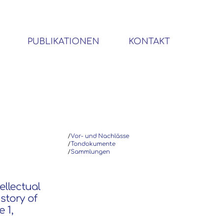
PUBLIKATIONEN
KONTAKT
BIBLIOTHEK SOZIALWISSENSCHAFTLICHER EMIGRANTEN
/
Vor- und Nachlässe
/
Tondokumente
/
Sammlungen
ellectual
story of
 1,