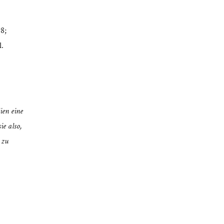
98;
l.
ien eine
ie also,
 zu