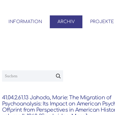
INFORMATION
ARCHIV
PROJEKTE
BENUTZER*INNEN-ORDNUNG
VOR- UND NACHLÄSSE
41.04.2.61.13 Jahoda, Marie: The Migration of
Psychoanalysis: Its Impact on American Psyc
Offprint from Perspectives in American Histor