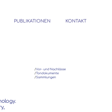
PUBLIKATIONEN
KONTAKT
BIBLIOTHEK SOZIALWISSENSCHAFTLICHER EMIGRANTEN
/
Vor- und Nachlässe
/
Tondokumente
/
Sammlungen
hology.
y,