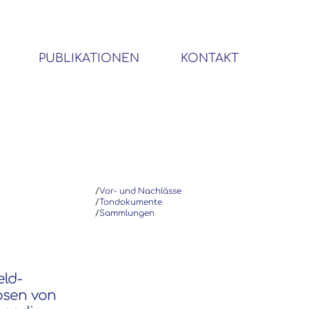
PUBLIKATIONEN
KONTAKT
BIBLIOTHEK SOZIALWISSENSCHAFTLICHER EMIGRANTEN
/
Vor- und Nachlässe
/
Tondokumente
/
Sammlungen
eld-
osen von