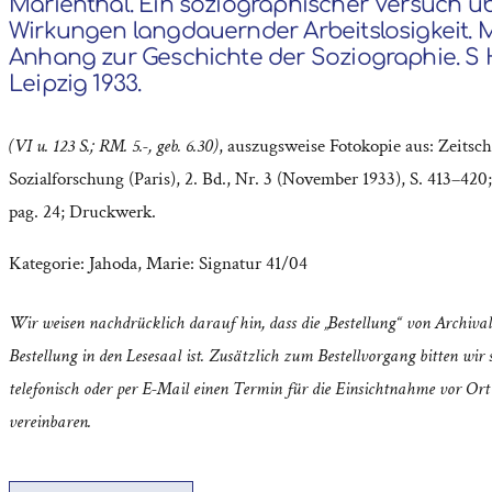
Marienthal. Ein soziographischer Versuch üb
Wirkungen langdauernder Arbeitslosigkeit. 
Anhang zur Geschichte der Soziographie. S H
Leipzig 1933.
(VI u. 123 S.; RM. 5.-, geb.
6.30)
, auszugsweise Fotokopie aus: Zeitschr
Sozialforschung (Paris), 2. Bd., Nr. 3 (November 1933), S. 413–420; 
pag. 24; Druckwerk.
Kategorie:
Jahoda, Marie: Signatur 41/04
Wir weisen nachdrücklich darauf hin, dass die „Bestellung“ von Archival
Bestellung in den Lesesaal ist. Zusätzlich zum Bestellvorgang bitten wir s
telefonisch oder per E-Mail einen Termin für die Einsichtnahme vor Ort
vereinbaren.