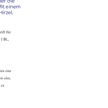
er die
Mit einem
irzel.
ift für
1 Bl.,
ien eine
ie also,
 zu