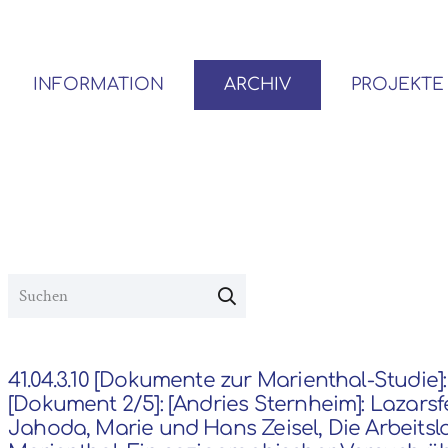
INFORMATION
ARCHIV
PROJEKTE
BENUTZER*INNEN-ORDNUNG
VOR- UND NACHLÄSSE
41.04.3.10 [Dokumente zur Marienthal-Studie]:
[Dokument 2/5]: [Andries Sternheim]: Lazarsf
Jahoda, Marie und Hans Zeisel, Die Arbeitsl