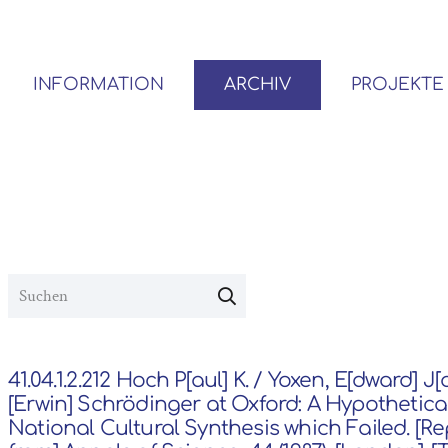
INFORMATION
ARCHIV
PROJEKTE
BENUTZER*INNEN-ORDNUNG
VOR- UND NACHLÄSSE
41.04.1.2.212 Hoch P[aul] K. / Yoxen, E[dward] J[
[Erwin] Schrödinger at Oxford: A Hypothetica
National Cultural Synthesis which Failed. [R