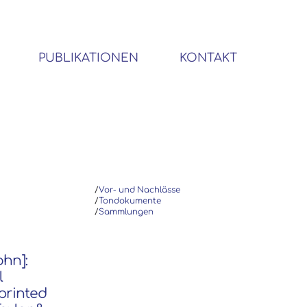
PUBLIKATIONEN
KONTAKT
BIBLIOTHEK SOZIALWISSENSCHAFTLICHER EMIGRANTEN
/
Vor- und Nachlässe
/
Tondokumente
/
Sammlungen
ohn]:
l
eprinted