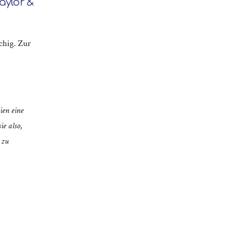
Taylor &
chig. Zur
ien eine
ie also,
 zu