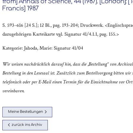
from] Annals of Science, 44 (1987). [London]: [
Francis] 1987
S. 593–616 [24 S.]; 12 Bl., pag. 193-204; Druckwerk. <Englischspra
dazugehörigen Karteikarte vgl. Signatur 41/4.1.1, pag. 155.>
Kategorie:
Jahoda, Marie: Signatur 41/04
Wir weisen nachdrücklich darauf hin, dass die „Bestellung“ von Archival
Bestellung in den Lesesaal ist. Zusätzlich zum Bestellvorgang bitten wir s
telefonisch oder per E-Mail einen Termin für die Einsichtnahme vor Ort
vereinbaren.
Meine Bestellungen
zurück ins Archiv